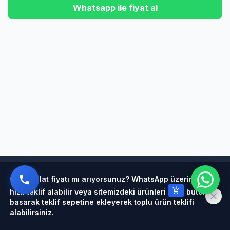
Whatsapp ile fiyat al
Powered by
Çelik halat fiyatı mı arıyorsunuz? WhatsApp üzerinden
add_shopping_cart
hızlı teklif alabilir veya sitemizdeki ürünleri
butonuna
basarak teklif sepetine ekleyerek toplu ürün teklifi
alabilirsiniz.