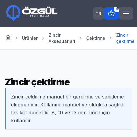
0
shopping_basket
menu
TR
Zincir
Zincir
home
Anasayfa
chevron_right
chevron_right
chevron_right
chevron_right
Ürünler
Çektirme
Aksesuarları
çektirme
Zincir çektirme
Zincir çektirme manuel bir gerdirme ve sabitleme
ekipmanıdır. Kullanımı manuel ve oldukça sağlıklı
tek kilit modelidir. 8, 10 ve 13 mm zincir için
kullanılır.