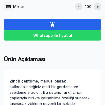
straighten
Miktar
-
+
add_shopping_cart
Whatsapp ile fiyat al
Ürün Açıklaması
Zincir çektirme
, manuel olarak
kullanabileceğiniz etkili bir gerdirme ve
sabitleme aracıdır. Bu sistem, farklı zincir
çaplarıyla birlikte çalışabilme özelliği sunarak,
taşınacak yüklerin güvenli bir şekilde