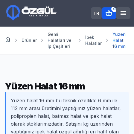
0
shopping_basket
menu
TR
Gemi
Yüzen
İpek
home
Anasayfa
chevron_right
chevron_right
chevron_right
chevron_right
Ürünler
Halatları ve
Halat
Halatlar
İp Çeşitleri
16 mm
Yüzen Halat 16 mm
Yüzen halat 16 mm bu teknik özellikte 6 mm ile
112 mm arası üretimini yaptığımız yüzen halatlar,
polipropien halat, batmaz halat ve ipek halat
olarak stoklarımızdadır. Satışını kg üzerinden
yaptığımız ipek halat özgül ağırlığı en hafif olan