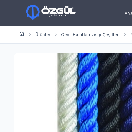
An
home
Anasayfa
chevron_right
chevron_right
chevron_right
Ürünler
Gemi Halatları ve İp Çeşitleri