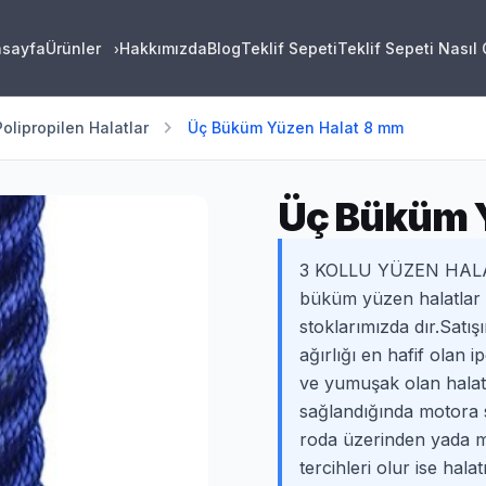
asayfa
Ürünler
Hakkımızda
Blog
Teklif Sepeti
Teklif Sepeti Nasıl
›
chevron_right
Polipropilen Halatlar
Üç Büküm Yüzen Halat 8 mm
Üç Büküm 
3 KOLLU YÜZEN HALAT 
büküm yüzen halatlar p
stoklarımızda dır.Satı
ağırlığı en hafif olan i
ve yumuşak olan halat 
sağlandığında motora 
roda üzerinden yada müş
tercihleri olur ise hala