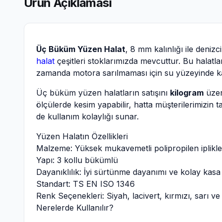
Ürün Açıklaması
Üç Büküm Yüzen Halat
, 8 mm kalınlığı ile deniz
halat
çeşitleri stoklarımızda mevcuttur. Bu halatlar
zamanda motora sarılmaması için su yüzeyinde ka
Üç büküm yüzen halatların satışını
kilogram
üzer
ölçülerde kesim yapabilir, hatta müşterilerimizin t
de kullanım kolaylığı sunar.
Yüzen Halatın Özellikleri
Malzeme: Yüksek mukavemetli polipropilen iplikle
Yapı: 3 kollu bükümlü
Dayanıklılık: İyi sürtünme dayanımı ve kolay kasa
Standart: TS EN ISO 1346
Renk Seçenekleri: Siyah, lacivert, kırmızı, sarı v
Nerelerde Kullanılır?