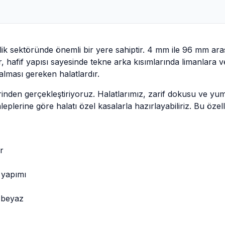
cilik sektöründe önemli bir yere sahiptir. 4 mm ile 96 mm ar
, hafif yapısı sayesinde tekne arka kısımlarında limanlara ve
lması gereken halatlardır.
inden gerçekleştiriyoruz. Halatlarımız, zarif dokusu ve yumu
aleplerine göre halatı özel kasalarla hazırlayabiliriz. Bu öze
r
 yapımı
e beyaz