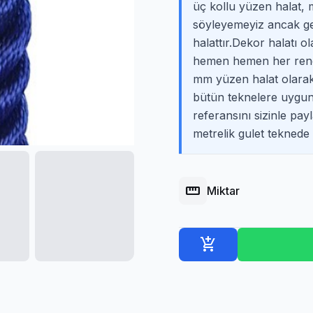
üç kollu yüzen halat, 
söyleyemeyiz ancak ge
halattır.Dekor halatı 
hemen hemen her rengi
mm yüzen halat olarak
bütün teknelere uygun
referansını sizinle p
metrelik gulet teknede
straighten
Miktar
add_shopping_cart