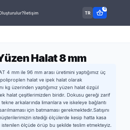
0
shopping_basket
TR
 Oluşturulur?
İletişim
Yüzen Halat 8 mm
4 mm ile 96 mm arası üretimini yaptığımız üç
oliproplen halat ve ipek halat olarak
şını kg üzerinden yaptığımız yüzen halat özgül
pek halat çeşitlerimizden biridir. Dokusu gereği zarif
tekne arkalarında limanlara ve iskeleye bağlantı
sarılmaması için batmaması gerekmektedir.Satışını
terilerimizin istediği ölçülerde kesip hatta kasa
tı istenilen ölçüde örüp bu şekilde teslim etmekteyiz.