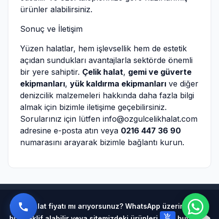
ürünler alabilirsiniz.
Sonuç ve İletişim
Yüzen halatlar, hem işlevsellik hem de estetik
açıdan sundukları avantajlarla sektörde önemli
bir yere sahiptir.
Çelik halat
,
gemi ve güverte
ekipmanları
,
yük kaldırma ekipmanları
ve diğer
denizcilik malzemeleri hakkında daha fazla bilgi
almak için bizimle iletişime geçebilirsiniz.
Sorularınız için lütfen
info@ozgulcelikhalat.com
adresine e-posta atın veya
0216 447 36 90
numarasını arayarak bizimle bağlantı kurun.
Powered by
Çelik halat fiyatı mı arıyorsunuz? WhatsApp üzerinden
add_shopping_cart
hızlı teklif alabilir veya sitemizdeki ürünleri
butonuna