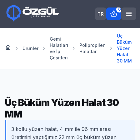
0
shopping_basket
menu
TR
Üç
Gemi
Büküm
Halatları
Polipropilen
home
Anasayfa
chevron_right
chevron_right
chevron_right
chevron_right
Ürünler
Yüzen
ve İp
Halatlar
Halat
Çeşitleri
30 MM
Üç Büküm Yüzen Halat 30
MM
3 kollu yüzen halat, 4 mm ile 96 mm arası
üretimini yaptığımız 22 mm üç büküm yüzen