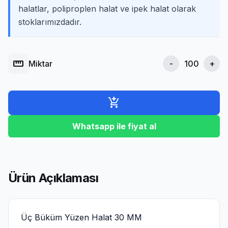
halatlar, poliproplen halat ve ipek halat olarak
stoklarımızdadır.
straighten
Miktar
-
+
add_shopping_cart
Whatsapp ile fiyat al
Ürün Açıklaması
Üç Büküm Yüzen Halat 30 MM