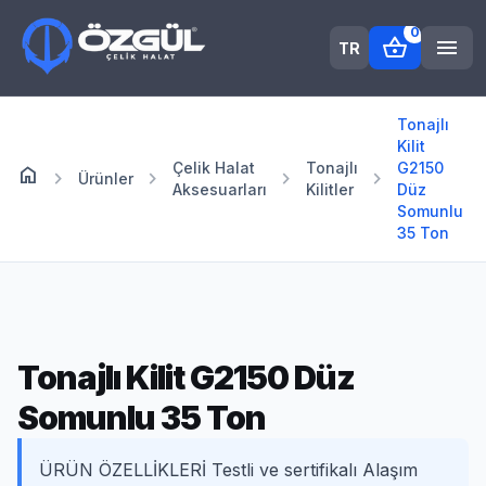
0
shopping_basket
menu
TR
Tonajlı
Kilit
Çelik Halat
Tonajlı
G2150
home
Anasayfa
chevron_right
chevron_right
chevron_right
chevron_right
Ürünler
Aksesuarları
Kilitler
Düz
Somunlu
35 Ton
Tonajlı Kilit G2150 Düz
Somunlu 35 Ton
ÜRÜN ÖZELLİKLERİ Testli ve sertifikalı Alaşım