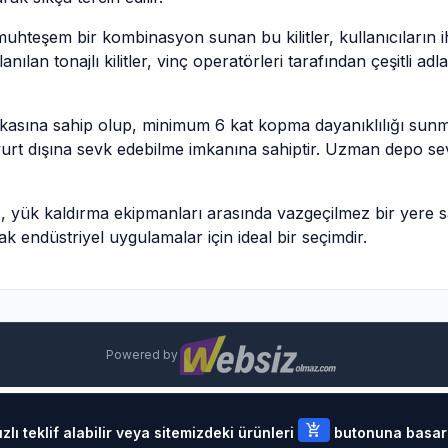
teşem bir kombinasyon sunan bu kilitler, kullanıcıların ihti
nılan tonajlı kilitler, vinç operatörleri tarafından çeşitli adl
asına sahip olup, minimum 6 kat kopma dayanıklılığı sunmak
 yurt dışına sevk edebilme imkanına sahiptir. Uzman depo sev
u
, yük kaldırma ekipmanları arasında vazgeçilmez bir yere sa
ak endüstriyel uygulamalar için ideal bir seçimdir.
Powered by
add_shopping_cart
lı teklif alabilir veya sitemizdeki ürünleri
butonuna basarak 