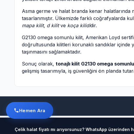
Asma germe ve halat branda kenar halatlarında muh
tasarlanmıştır. Ülkemizde farklı coğrafyalarda kulla
mapa kilit
,
d kilit
ve
koça kilidi
dir.
G2130 omega somunlu kilit, Amerikan Loyd sertifik
doğrultusunda kilitleri korunaklı sandıklar içinde
taşınmasını sağlamaktadır.
Sonuç olarak,
tonajlı kilit G2130 omega somunl
gelişmiş tasarımıyla, iş güvenliğini ön planda tutar
Hemen Ara
Çelik halat fiyatı mı arıyorsunuz? WhatsApp üzerinden hız