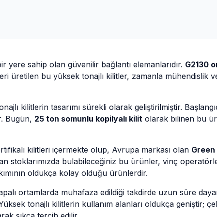
bir yere sahip olan güvenilir bağlantı elemanlarıdır.
G2130 o
 beri üretilen bu yüksek tonajlı kilitler, zamanla mühendislik
ajlı kilitlerin tasarımı sürekli olarak geliştirilmiştir. Başlan
ir. Bugün,
25 ton somunlu kopilyalı kilit
olarak bilinen bu ür
tifikalı kilitleri içermekte olup, Avrupa markası olan
Green 
an stoklarımızda bulabileceğiniz bu ürünler, vinç operatörle
bakımının oldukça kolay olduğu ürünlerdir.
 kapalı ortamlarda muhafaza edildiği takdirde uzun süre daya
ksek tonajlı kilitlerin kullanım alanları oldukça geniştir; ç
rak sıkça tercih edilir.