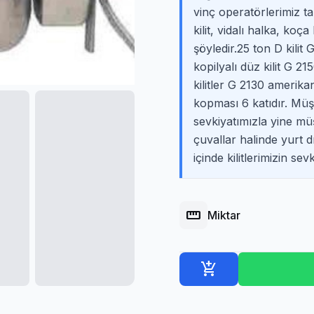
vinç operatörlerimiz tara
kilit, vidalı halka, koç
şöyledir.25 ton D kilit 
kopilyalı düz kilit G 
kilitler G 2130 amerikan
kopması 6 katıdır. Müşt
sevkiyatımızla yine müş
çuvallar halinde yurt d
içinde kilitlerimizin sev
straighten
Miktar
add_shopping_cart