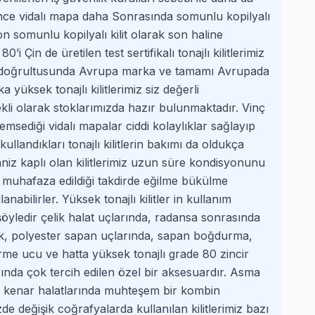
 önce vidalı mapa daha Sonrasında somunlu kopilyalı
ton somunlu kopilyalı kilit olarak son haline
i Çin de üretilen test sertifikalı tonajlı kilitlerimiz
bi doğrultusunda Avrupa marka ve tamamı Avrupada
 yüksek tonajlı kilitlerimiz siz değerli
ekli olarak stoklarımızda hazır bulunmaktadır. Vinç
msediği vidalı mapalar ciddi kolaylıklar sağlayıp
landıkları tonajlı kilitlerin bakımı da oldukça
niz kaplı olan kilitlerimiz uzun süre kondisyonunu
 muhafaza edildiği takdirde eğilme bükülme
nabilirler. Yüksek tonajlı kilitler in kullanım
şöyledir çelik halat uçlarında, radansa sonrasında
ak, polyester sapan uçlarında, sapan boğdurma,
me ucu ve hatta yüksek tonajlı grade 80 zincir
rında çok tercih edilen özel bir aksesuardır. Asma
 kenar halatlarında muhteşem bir kombin
e değişik coğrafyalarda kullanılan kilitlerimiz bazı