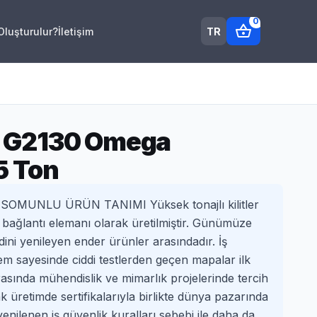
0
shopping_basket
TR
 Oluşturulur?
İletişim
it G2130 Omega
5 Ton
SOMUNLU ÜRÜN TANIMI Yüksek tonajlı kilitler
a bağlantı elemanı olarak üretilmiştir. Günümüze
ini yenileyen ender ürünler arasındadır. İş
em sayesinde ciddi testlerden geçen mapalar ilk
rasında mühendislik ve mimarlık projelerinde tercih
ak üretimde sertifikalarıyla birlikte dünya pazarında
 yenilenen iş güvenlik kuralları sebebi ile daha da