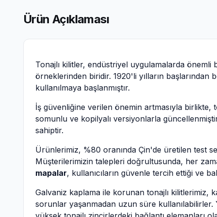
Ürün Açıklaması
Tonajlı kilitler, endüstriyel uygulamalarda önemli 
örneklerinden biridir. 1920'li yılların başlarından
kullanılmaya başlanmıştır.
İş güvenliğine verilen önemin artmasıyla birlikte, ton
somunlu ve kopilyalı versiyonlarla güncellenmişt
sahiptir.
Ürünlerimiz, %80 oranında Çin'de üretilen test ser
Müşterilerimizin talepleri doğrultusunda, her zam
mapalar
, kullanıcıların güvenle tercih ettiği ve 
Galvaniz kaplama ile korunan tonajlı kilitlerimiz,
sorunlar yaşanmadan uzun süre kullanılabilirler. Yü
yüksek tonajlı zincirlerdeki bağlantı elemanları ola