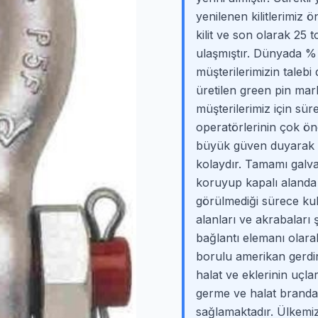
yenilenen kilitlerimiz
kilit ve son olarak 25 
ulaşmıştır. Dünyada % 80’
müşterilerimizin tale
üretilen green pin marka
müşterilerimiz için sür
operatörlerinin çok öne
büyük güven duyarak kul
kolaydır. Tamamı galva
koruyup kapalı alanda
görülmediği sürece kulla
alanları ve akrabaları 
bağlantı elemanı olar
borulu amerikan gerdir
halat ve eklerinin uçla
germe ve halat branda
sağlamaktadır. Ülkemizd