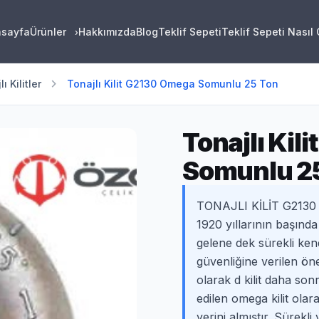
asayfa
Ürünler
Hakkımızda
Blog
Teklif Sepeti
Teklif Sepeti Nasıl
›
chevron_right
ı Kilitler
Tonajlı Kilit G2130 Omega Somunlu 25 Ton
Tonajlı Kil
Somunlu 2
TONAJLI KİLİT G2130 
1920 yıllarının başınd
gelene dek sürekli kend
güvenliğine verilen ön
olarak d kilit daha son
edilen omega kilit olar
yerini almıştır. Sürekli