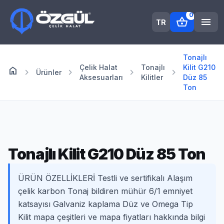
0
shopping_basket
menu
TR
Tonajlı
Çelik Halat
Tonajlı
Kilit G210
home
Anasayfa
chevron_right
chevron_right
chevron_right
chevron_right
Ürünler
Aksesuarları
Kilitler
Düz 85
Ton
Tonajlı Kilit G210 Düz 85 Ton
ÜRÜN ÖZELLİKLERİ Testli ve sertifikalı Alaşım
çelik karbon Tonaj bildiren mühür 6/1 emniyet
katsayısı Galvaniz kaplama Düz ve Omega Tip
Kilit mapa çeşitleri ve mapa fiyatları hakkında bilgi