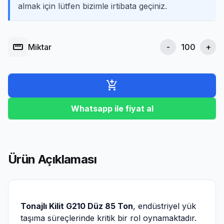
almak için lütfen bizimle irtibata geçiniz.
straighten
Miktar
-
+
add_shopping_cart
Whatsapp ile fiyat al
Ürün Açıklaması
Tonajlı Kilit G210 Düz 85 Ton
, endüstriyel yük
taşıma süreçlerinde kritik bir rol oynamaktadır.