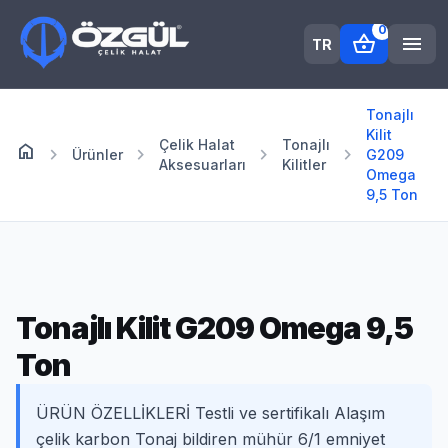
0
shopping_basket
menu
TR
Tonajlı
Kilit
Çelik Halat
Tonajlı
home
Anasayfa
chevron_right
chevron_right
chevron_right
chevron_right
Ürünler
G209
Aksesuarları
Kilitler
Omega
9,5 Ton
Tonajlı Kilit G209 Omega 9,5
Ton
ÜRÜN ÖZELLİKLERİ Testli ve sertifikalı Alaşım
çelik karbon Tonaj bildiren mühür 6/1 emniyet