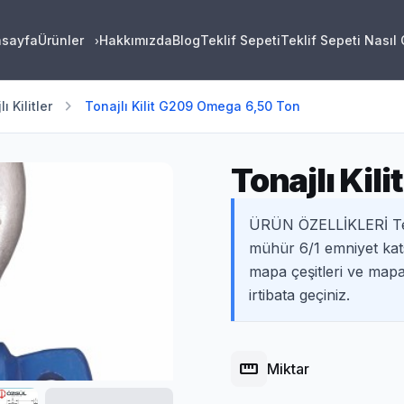
asayfa
Ürünler
Hakkımızda
Blog
Teklif Sepeti
Teklif Sepeti Nasıl
›
chevron_right
ı Kilitler
Tonajlı Kilit G209 Omega 6,50 Ton
Tonajlı Kil
ÜRÜN ÖZELLİKLERİ Testl
mühür 6/1 emniyet kat
mapa çeşitleri ve mapa 
irtibata geçiniz.
straighten
Miktar