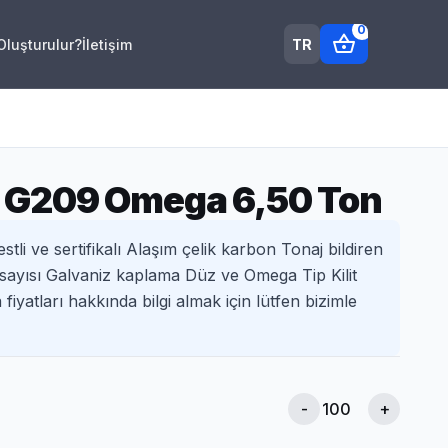
0
shopping_basket
TR
 Oluşturulur?
İletişim
it G209 Omega 6,50 Ton
i ve sertifikalı Alaşım çelik karbon Tonaj bildiren
sayısı Galvaniz kaplama Düz ve Omega Tip Kilit
fiyatları hakkında bilgi almak için lütfen bizimle
-
+