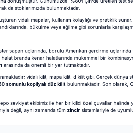
muna dönüşmüştür. Günümüzde, %80’i Çin'de üretilen test serti
rak da stoklarımızda bulunmaktadır.
şturan vidalı mapalar, kullanım kolaylığı ve pratiklik sunar.
klandıklarında, bükülme veya eğilme gibi sorunlarla karşılaşm
ster sapan uçlarında, borulu Amerikan gerdirme uçlarında
e halat branda kenar halatlarında mükemmel bir kombinasyo
ı
arasında da önemli bir yer tutmaktadır.
anımaktadır; vidalı kilit, mapa kilit, d kilit gibi. Gerçek dünya s
50 somunlu kopilyalı düz kilit
bulunmaktadır. Son olarak,
G
o sevkiyat ekibimiz ile her bir kilidi özel çuvallar halinde 
arıyla değil, aynı zamanda tüm
zincir
sistemleriyle de uyumlu