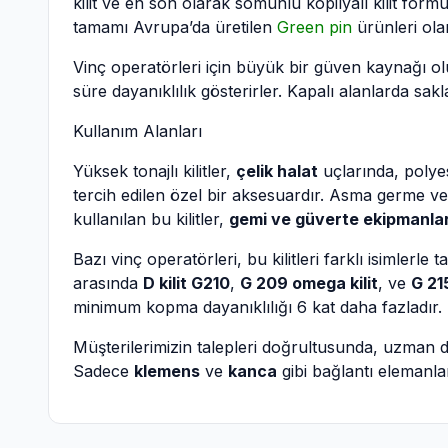
kilit ve en son olarak somunlu kopilyalı kilit for
tamamı Avrupa’da üretilen
Green pin
ürünleri ola
Vinç operatörleri için büyük bir güven kaynağı olu
süre dayanıklılık gösterirler. Kapalı alanlarda sa
Kullanım Alanları
Yüksek tonajlı kilitler,
çelik halat
uçlarında, polye
tercih edilen özel bir aksesuardır. Asma germe v
kullanılan bu kilitler,
gemi ve güverte ekipmanlar
Bazı vinç operatörleri, bu kilitleri farklı isimlerle t
arasında
D kilit G210
,
G 209 omega kilit
, ve
G 21
minimum kopma dayanıklılığı 6 kat daha fazladır.
Müşterilerimizin talepleri doğrultusunda, uzman dep
Sadece
klemens
ve
kanca
gibi bağlantı elemanl