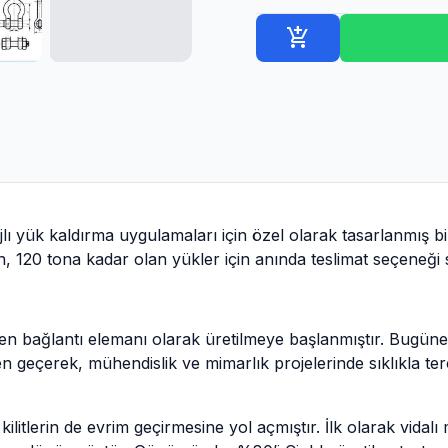
add_shopping_cart
lı yük kaldırma uygulamaları için özel olarak tasarlanmış bir
ün, 120 tona kadar olan yükler için anında teslimat seçeneği
baren bağlantı elemanı olarak üretilmeye başlanmıştır. Bugün
n geçerek, mühendislik ve mimarlık projelerinde sıklıkla ter
kilitlerin de evrim geçirmesine yol açmıştır. İlk olarak vidal