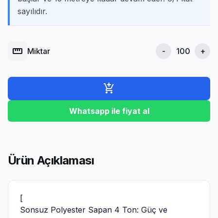
sayılıdır.
straighten
Miktar
-
+
add_shopping_cart
Whatsapp ile fiyat al
Ürün Açıklaması
[
Sonsuz Polyester Sapan 4 Ton: Güç ve