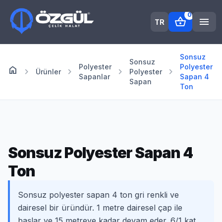
0
shopping_basket
menu
TR
Sonsuz
Sonsuz
Polyester
Polyester
home
Anasayfa
chevron_right
chevron_right
chevron_right
chevron_right
Ürünler
Polyester
Sapanlar
Sapan 4
Sapan
Ton
Sonsuz Polyester Sapan 4
Ton
Sonsuz polyester sapan 4 ton gri renkli ve
dairesel bir üründür. 1 metre dairesel çap ile
başlar ve 15 metreye kadar devam eder. 6/1 kat