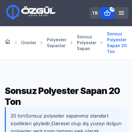
0
shopping_basket
menu
TR
Sonsuz
Sonsuz
Polyester
Polyester
home
Anasayfa
chevron_right
chevron_right
chevron_right
chevron_right
Ürünler
Polyester
Sapanlar
Sapan 20
Sapan
Ton
Sonsuz Polyester Sapan 20
Ton
20 tonSonsuz polyester sapanımız standart
özellikleri şöyledir;Dairesel olup dış yüzeyi dolgun
polyester şerit içinin tamamı ipek olarak