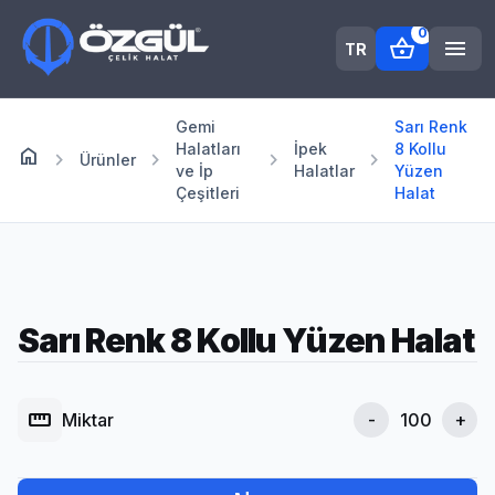
0
shopping_basket
menu
TR
Gemi
Sarı Renk
Halatları
İpek
8 Kollu
home
Anasayfa
chevron_right
chevron_right
chevron_right
chevron_right
Ürünler
ve İp
Halatlar
Yüzen
Çeşitleri
Halat
Sarı Renk 8 Kollu Yüzen Halat
straighten
Miktar
-
+