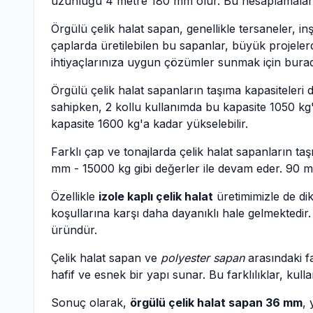
uzunluğu 4 metre 180 mm olur. Bu hesaplamaları 
Örgülü çelik halat sapan, genellikle tersaneler, i
çaplarda üretilebilen bu sapanlar, büyük projelerd
ihtiyaçlarınıza uygun çözümler sunmak için burad
Örgülü çelik halat sapanların taşıma kapasiteler
sahipken, 2 kollu kullanımda bu kapasite 1050 kg'a 
kapasite 1600 kg'a kadar yükselebilir.
Farklı çap ve tonajlarda çelik halat sapanların t
mm - 15000 kg gibi değerler ile devam eder. 90 mm
Özellikle
izole kaplı çelik halat
üretimimizle de di
koşullarına karşı daha dayanıklı hale gelmektedir
üründür.
Çelik halat sapan ve
polyester sapan
arasındaki fa
hafif ve esnek bir yapı sunar. Bu farklılıklar, ku
Sonuç olarak,
örgülü çelik halat sapan 36 mm
, 