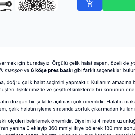
add_shopping_cart
vermek için buradayız. Örgülü çelik halat sapan, özellikle
y
ik manşon
ve
6 köşe pres baskı
gibi farklı seçenekler bulu
a, doğru çelik halat seçimini yapmaktır. Kullanım amacına ba
şteri ilişkilerimizde ve çeşitli etkinliklerde bu konunun ön
tın düzgün bir şekilde açılması çok önemlidir. Halatın makar
m, çelik halatın işleme sırasında zorluk çıkarmadan kullanı
ekli ölçüleri belirlemek önemlidir. Diyelim ki 4 metre uzun
6'nın yanına 0 ekleyip 360 mm'yi ikiye bölerek 180 mm son