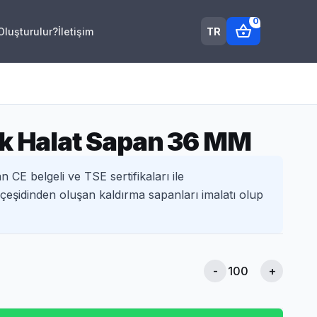
0
shopping_basket
TR
 Oluşturulur?
İletişim
ik Halat Sapan 36 MM
n CE belgeli ve TSE sertifikaları ile
 çeşidinden oluşan kaldırma sapanları imalatı olup
-
+