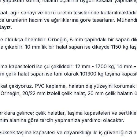
yaptıktan sonra, halatın uçlarına uygun kasalar yapmak iç
nşaat, ağır sanayi ve boru üretim tesislerinde kullanılmakta
e ürünlerin hacim ve ağırlıklarına göre tasarlanır. Mühendis
ayız.
i de oldukça önemlidir. Örneğin, 8 mm çapındaki bir sapan 
çıkabilir. 10 mm'lik bir halat sapan ise dikeyde 1150 kg taşı
aşıma kapasiteleri ise şu şekildedir: 12 mm - 1700 kg, 14 m
 çelik halat sapan ise tam olarak 101300 kg taşıma kapasite
kkat çekiyoruz. PVC kaplama, halatın dış yüzeyini korumak 
. Örneğin, 20/22 mm izoleli çelik halat, 20 mm çelik halatın
rklara gelince; çelik halatlar, taşıma kapasiteleri ve sertlik
llanım alanına göre tercih yapmanıza yardımcı olacaktır.
yüksek taşıma kapasitesi ve dayanıklılığı ile iş güvenliğinizi 