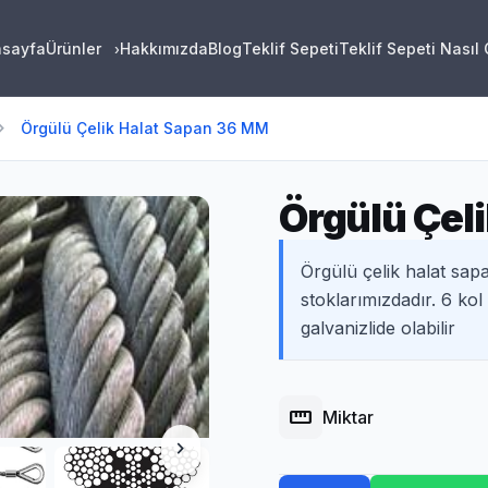
asayfa
Ürünler
Hakkımızda
Blog
Teklif Sepeti
Teklif Sepeti Nasıl
›
on_right
Örgülü Çelik Halat Sapan 36 MM
Örgülü Çel
Örgülü çelik halat sapa
stoklarımızdadır. 6 kol
galvanizlide olabilir
straighten
Miktar
chevron_right