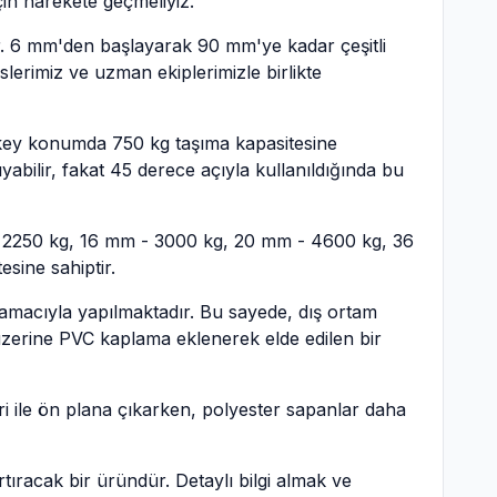
in harekete geçmeliyiz.
dır. 6 mm'den başlayarak 90 mm'ye kadar çeşitli
lerimiz ve uzman ekiplerimizle birlikte
dikey konumda 750 kg taşıma kapasitesine
yabilir, fakat 45 derece açıyla kullanıldığında bu
m - 2250 kg, 16 mm - 3000 kg, 20 mm - 4600 kg, 36
sine sahiptir.
amacıyla yapılmaktadır. Bu sayede, dış ortam
 üzerine PVC kaplama eklenerek elde edilen bir
leri ile ön plana çıkarken, polyester sapanlar daha
artıracak bir üründür. Detaylı bilgi almak ve