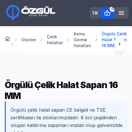
0
shopping_basket
menu
TR
Asma
Örgülü Çelik
Çelik
home
Anasayfa
chevron_right
chevron_right
chevron_right
chevron_right
Ürünler
Germe
Halat Sapan
Halatlar
chevron_left
chevron_right
Halatları
16 MM
Örgülü Çelik Halat Sapan 16
MM
Örgülü çelik halat sapan CE belgeli ve TSE
sertifikaları ile stoklarımızdadır. 6 kol çeşidinden
oluşan kaldırma sapanları imalatı olup galvanizlide