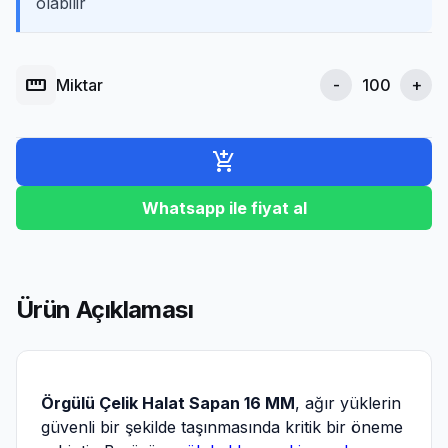
olabilir
straighten
Miktar
-
+
add_shopping_cart
Whatsapp ile fiyat al
Ürün Açıklaması
Örgülü Çelik Halat Sapan 16 MM
, ağır yüklerin
güvenli bir şekilde taşınmasında kritik bir öneme