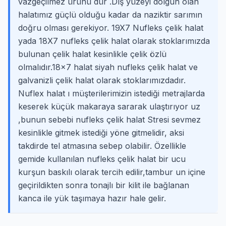
vazgeçilmez ürünü dür .Dış yüzeyi dolgun olan
halatımız güçlü olduğu kadar da naziktir sarımın
doğru olması gerekiyor. 19X7 Nufleks çelik halat
yada 18X7 nufleks çelik halat olarak stoklarımızda
bulunan çelik halat kesinlikle çelik özlü
olmalıdır.18×7 halat siyah nufleks çelik halat ve
galvanizli çelik halat olarak stoklarımızdadır.
Nuflex halat ı müşterilerimizin istediği metrajlarda
keserek küçük makaraya sararak ulaştırıyor uz
,bunun sebebi nufleks çelik halat Stresi sevmez
kesinlikle gitmek istediği yöne gitmelidir, aksi
takdirde tel atmasına sebep olabilir. Özellikle
gemide kullanılan nufleks çelik halat bir ucu
kurşun baskılı olarak tercih edilir,tambur un içine
geçirildikten sonra tonajlı bir kilit ile bağlanan
kanca ile yük taşımaya hazır hale gelir.