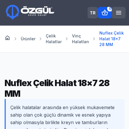
0
shopping_basket
menu
TR
Nuflex Çelik
Çelik
Vinç
home
Anasayfa
chevron_right
chevron_right
chevron_right
chevron_right
Ürünler
Halat 18×7
Halatlar
Halatları
28 MM
Nuflex Çelik Halat 18×7 28
MM
Çelik halatalar arasında en yüksek mukavemete
sahip olan çok güçlü dinamik ve esnek yapıya
sahip olmasıyla birlikte kreyn ve tamburların