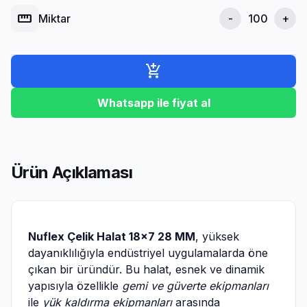
straighten
Miktar
-
+
add_shopping_cart
Whatsapp ile fiyat al
Ürün Açıklaması
Nuflex Çelik Halat 18×7 28 MM
, yüksek
dayanıklılığıyla endüstriyel uygulamalarda öne
çıkan bir üründür. Bu halat, esnek ve dinamik
yapısıyla özellikle
gemi ve güverte ekipmanları
ile
yük kaldırma ekipmanları
arasında