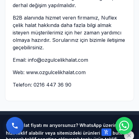
derhal değişim yapılmalıdır.
B2B alanında hizmet veren firmamız, Nuflex
çelik halat hakkında daha fazla bilgi almak
isteyen müşterilerimiz için her zaman yardımcı
olmaya hazırdır. Sorularınız için bizimle iletişime
geçebilirsiniz.
Email:
info@ozgulcelikhalat.com
Web:
www.ozgulcelikhalat.com
Telefon: 0216 447 36 90
Powered by
Çelik halat fiyatı mı arıyorsunuz? WhatsApp üzerinden
add_shopping_cart
hızlı teklif alabilir veya sitemizdeki ürünleri
butonuna