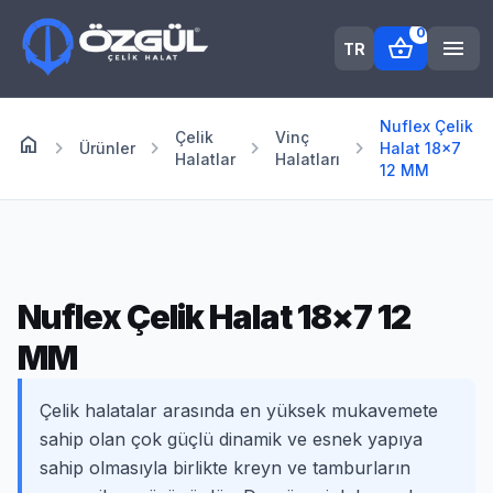
0
shopping_basket
menu
TR
Nuflex Çelik
Çelik
Vinç
home
Anasayfa
chevron_right
chevron_right
chevron_right
chevron_right
Ürünler
Halat 18×7
Halatlar
Halatları
12 MM
Nuflex Çelik Halat 18×7 12
MM
Çelik halatalar arasında en yüksek mukavemete
sahip olan çok güçlü dinamik ve esnek yapıya
sahip olmasıyla birlikte kreyn ve tamburların