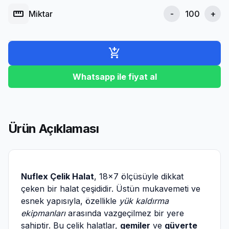
straighten
Miktar
-
+
add_shopping_cart
Whatsapp ile fiyat al
Ürün Açıklaması
Nuflex Çelik Halat
, 18x7 ölçüsüyle dikkat
çeken bir halat çeşididir. Üstün mukavemeti ve
esnek yapısıyla, özellikle
yük kaldırma
ekipmanları
arasında vazgeçilmez bir yere
sahiptir. Bu çelik halatlar,
gemiler
ve
güverte