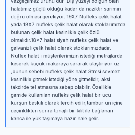
vazgeçilmez ürünü dür .Dış yüzeyi dolgun olan
halatımız güçlü olduğu kadar da naziktir sarımın
doğru olması gerekiyor. 19X7 Nufleks çelik halat
yada 18X7 nufleks çelik halat olarak stoklarımızda
bulunan çelik halat kesinlikle çelik özlü
olmalıdır.18×7 halat siyah nufleks çelik halat ve
galvanizli çelik halat olarak stoklarımızdadır.
Nuflex halat ı müşterilerimizin istediği metrajlarda
keserek küçük makaraya sararak ulaştırıyor uz
,bunun sebebi nufleks çelik halat Stresi sevmez
kesinlikle gitmek istediği yöne gitmelidir, aksi
takdirde tel atmasına sebep olabilir. Özellikle
gemide kullanılan nufleks çelik halat bir ucu
kurşun baskılı olarak tercih edilir,tambur un içine
geçirildikten sonra tonajlı bir kilit ile bağlanan
kanca ile yük taşımaya hazır hale gelir.