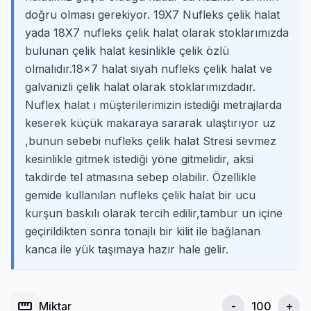
doğru olması gerekiyor. 19X7 Nufleks çelik halat
yada 18X7 nufleks çelik halat olarak stoklarımızda
bulunan çelik halat kesinlikle çelik özlü
olmalıdır.18×7 halat siyah nufleks çelik halat ve
galvanizli çelik halat olarak stoklarımızdadır.
Nuflex halat ı müşterilerimizin istediği metrajlarda
keserek küçük makaraya sararak ulaştırıyor uz
,bunun sebebi nufleks çelik halat Stresi sevmez
kesinlikle gitmek istediği yöne gitmelidir, aksi
takdirde tel atmasına sebep olabilir. Özellikle
gemide kullanılan nufleks çelik halat bir ucu
kurşun baskılı olarak tercih edilir,tambur un içine
geçirildikten sonra tonajlı bir kilit ile bağlanan
kanca ile yük taşımaya hazır hale gelir.
straighten
Miktar
-
+