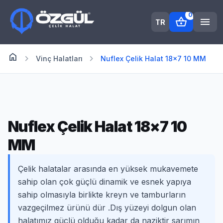
0
shopping_basket
menu
TR
home
Anasayfa
chevron_right
chevron_right
Vinç Halatları
Nuflex Çelik Halat 18×7 10 MM
Nuflex Çelik Halat 18×7 10
MM
Çelik halatalar arasında en yüksek mukavemete
sahip olan çok güçlü dinamik ve esnek yapıya
sahip olmasıyla birlikte kreyn ve tamburların
vazgeçilmez ürünü dür .Dış yüzeyi dolgun olan
halatımız güçlü olduğu kadar da naziktir sarımın