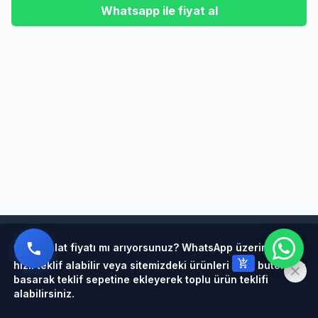
Whatsapp ile fiyat al
Powered by
Çelik halat fiyatı mı arıyorsunuz? WhatsApp üzerinden
add_shopping_cart
hızlı teklif alabilir veya sitemizdeki ürünleri
butonuna
basarak teklif sepetine ekleyerek toplu ürün teklifi
alabilirsiniz.