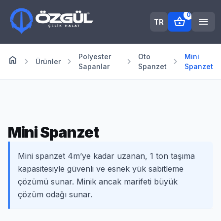
0
shopping_basket
menu
TR
Polyester
Oto
Mini
home
Anasayfa
chevron_right
chevron_right
chevron_right
chevron_right
Ürünler
Sapanlar
Spanzet
Spanzet
Mini Spanzet
Mini spanzet 4m’ye kadar uzanan, 1 ton taşıma
kapasitesiyle güvenli ve esnek yük sabitleme
çözümü sunar. Minik ancak marifeti büyük
çözüm odağı sunar.