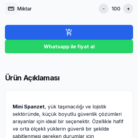
straighten
Miktar
-
+
add_shopping_cart
Whatsapp ile fiyat al
Ürün Açıklaması
Mini Spanzet
, yük taşımacılığı ve lojistik
sektöründe, küçük boyutlu güvenlik çözümleri
arayanlar için ideal bir seçenektir. Özellikle hafif
ve orta ölçekli yüklerin güvenli bir şekilde
sabitlenmesi gereken durumlar için