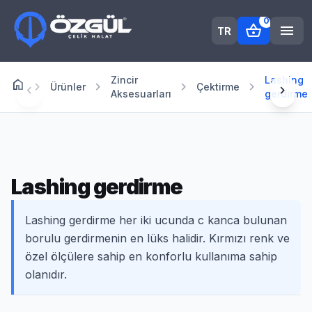
0
shopping_basket
menu
TR
Zincir
Lashing
home
Anasayfa
chevron_right
chevron_right
chevron_right
chevron_right
Ürünler
Çektirme
chevron_left
chevron_right
Aksesuarları
gerdirme
Lashing gerdirme
Lashing gerdirme her iki ucunda c kanca bulunan
borulu gerdirmenin en lüks halidir. Kırmızı renk ve
özel ölçülere sahip en konforlu kullanıma sahip
olanıdır.