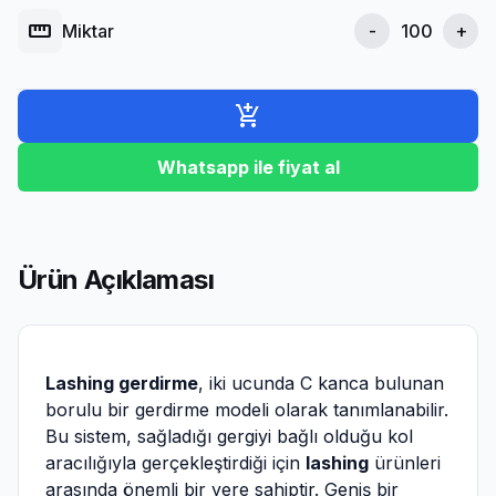
straighten
Miktar
-
+
add_shopping_cart
Whatsapp ile fiyat al
Ürün Açıklaması
Lashing gerdirme
, iki ucunda C kanca bulunan
borulu bir gerdirme modeli olarak tanımlanabilir.
Bu sistem, sağladığı gergiyi bağlı olduğu kol
aracılığıyla gerçekleştirdiği için
lashing
ürünleri
arasında önemli bir yere sahiptir. Geniş bir