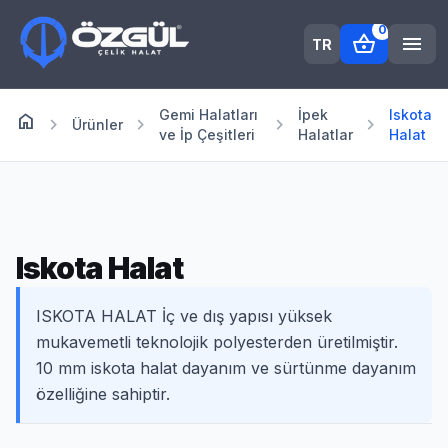
0
shopping_basket
menu
TR
Gemi Halatları
İpek
Iskota
home
Anasayfa
chevron_right
chevron_right
chevron_right
chevron_right
Ürünler
ve İp Çeşitleri
Halatlar
Halat
Iskota Halat
ISKOTA HALAT İç ve dış yapısı yüksek
mukavemetli teknolojik polyesterden üretilmiştir.
10 mm iskota halat dayanım ve sürtünme dayanım
özelliğine sahiptir.