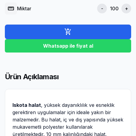
straighten
Miktar
-
+
add_shopping_cart
Whatsapp ile fiyat al
Ürün Açıklaması
Iskota halat
, yüksek dayanıklılık ve esneklik
gerektiren uygulamalar için ideale yakın bir
malzemedir. Bu halat, iç ve dış yapısında yüksek
mukavemetli polyester kullanılarak
üretilmektedir. 10 mm kalınlığındaki halat,