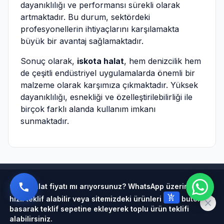
dayanıklılığı ve performansı sürekli olarak
artmaktadır. Bu durum, sektördeki
profesyonellerin ihtiyaçlarını karşılamakta
büyük bir avantaj sağlamaktadır.
Sonuç olarak,
iskota halat
, hem denizcilik hem
de çeşitli endüstriyel uygulamalarda önemli bir
malzeme olarak karşımıza çıkmaktadır. Yüksek
dayanıklılığı, esnekliği ve özelleştirilebilirliği ile
birçok farklı alanda kullanım imkanı
sunmaktadır.
Powered by
Çelik halat fiyatı mı arıyorsunuz? WhatsApp üzerinden
add_shopping_cart
hızlı teklif alabilir veya sitemizdeki ürünleri
butonuna
basarak teklif sepetine ekleyerek toplu ürün teklifi
alabilirsiniz.