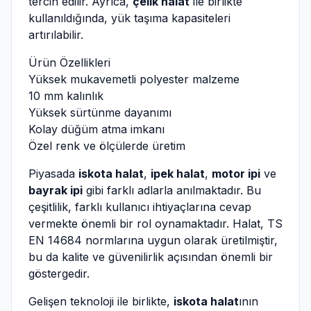
tercih edilir. Ayrıca,
çelik halat
ile birlikte
kullanıldığında, yük taşıma kapasiteleri
artırılabilir.
Ürün Özellikleri
Yüksek mukavemetli polyester malzeme
10 mm kalınlık
Yüksek sürtünme dayanımı
Kolay düğüm atma imkanı
Özel renk ve ölçülerde üretim
Piyasada
iskota halat
,
ipek halat
,
motor ipi
ve
bayrak ipi
gibi farklı adlarla anılmaktadır. Bu
çeşitlilik, farklı kullanıcı ihtiyaçlarına cevap
vermekte önemli bir rol oynamaktadır. Halat, TS
EN 14684 normlarına uygun olarak üretilmiştir,
bu da kalite ve güvenilirlik açısından önemli bir
göstergedir.
Gelişen teknoloji ile birlikte,
iskota halat
ının