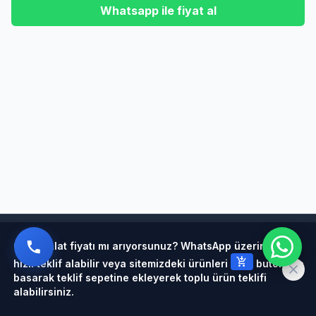
Whatsapp ile fiyat al
Powered by
Çelik halat fiyatı mı arıyorsunuz? WhatsApp üzerinden
add_shopping_cart
hızlı teklif alabilir veya sitemizdeki ürünleri
butonuna
basarak teklif sepetine ekleyerek toplu ürün teklifi
alabilirsiniz.