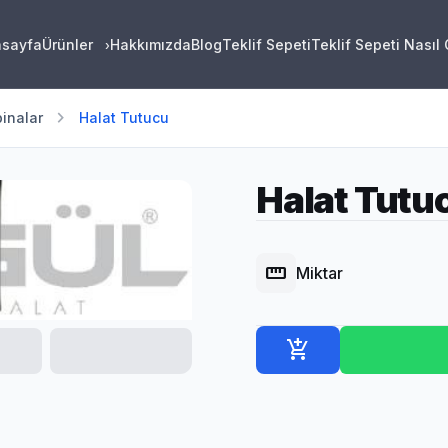
asayfa
Ürünler
Hakkımızda
Blog
Teklif Sepeti
Teklif Sepeti Nasıl
›
chevron_right
inalar
Halat Tutucu
Halat Tutu
straighten
Miktar
add_shopping_cart