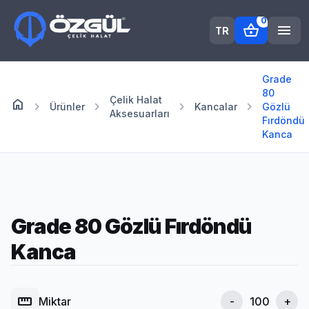
0
shopping_basket
menu
TR
Grade
80
Çelik Halat
home
Anasayfa
chevron_right
chevron_right
chevron_right
chevron_right
Ürünler
Kancalar
Gözlü
Aksesuarları
Fırdöndü
Kanca
Grade 80 Gözlü Fırdöndü
Kanca
straighten
Miktar
-
+