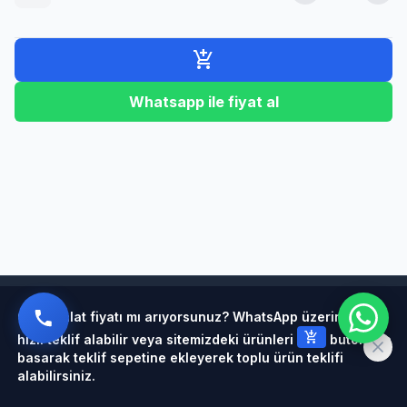
add_shopping_cart
Whatsapp ile fiyat al
Powered by
Çelik halat fiyatı mı arıyorsunuz? WhatsApp üzerinden
add_shopping_cart
hızlı teklif alabilir veya sitemizdeki ürünleri
butonuna
basarak teklif sepetine ekleyerek toplu ürün teklifi
alabilirsiniz.