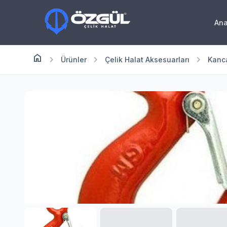
An
home
Anasayfa
chevron_right
chevron_right
chevron_right
Ürünler
Çelik Halat Aksesuarları
Kanc