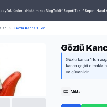
asayfa
Ürünler
Hakkımızda
Blog
Teklif Sepeti
Teklif Sepeti Nasıl
›
chevron_right
alar
Gözlü Kanca 1 Ton
Gözlü Kanc
Gözlü kanca 1 ton asga
kanca çeşidi olmakla be
ve güvenlidir.
straighten
Miktar