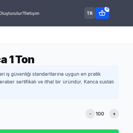
0
shopping_basket
TR
 Oluşturulur?
İletişim
a 1 Ton
ri iş güvenliği standartlarına uygun en pratik
raber sertifikalı ve ithal bir üründür. Kanca sustalı
-
+