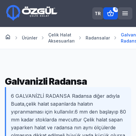
0
shopping_basket
menu
TR
Çelik Halat
Galvani
home
Anasayfa
chevron_right
chevron_right
chevron_right
chevron_right
Ürünler
Radansalar
Aksesuarları
Radan
Galvanizli Radansa
6 GALVANİZLİ RADANSA Radansa diğer adıyla
Buata,çelik halat sapanlarda halatın
yıpranmaması için kullanılır.6 mm den başlayıp 80
mm kadar stoklarda mevcuttur Çelik halat sapan
yaparken halat ve radansa nın aynı ölçülerde
olmasına dikkat edilmeli,büyük yada küçük olursa