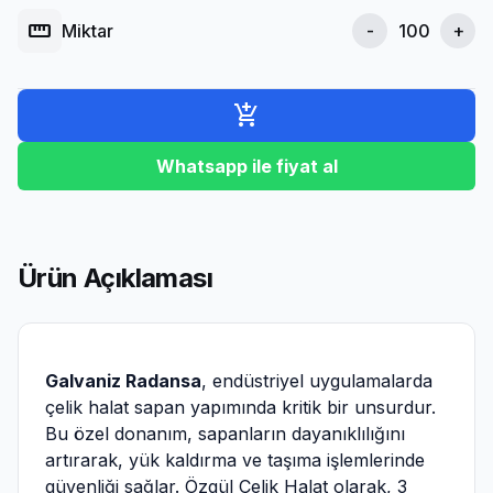
straighten
Miktar
-
+
add_shopping_cart
Whatsapp ile fiyat al
Ürün Açıklaması
Galvaniz Radansa
, endüstriyel uygulamalarda
çelik halat sapan yapımında kritik bir unsurdur.
Bu özel donanım, sapanların dayanıklılığını
artırarak, yük kaldırma ve taşıma işlemlerinde
güvenliği sağlar. Özgül Çelik Halat olarak, 3