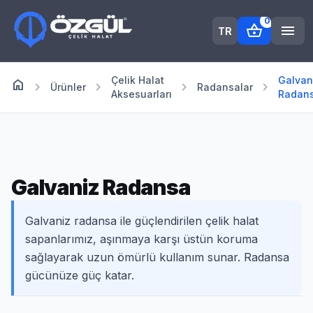
0
shopping_basket
menu
TR
Çelik Halat
Galvan
home
Anasayfa
chevron_right
chevron_right
chevron_right
chevron_right
Ürünler
Radansalar
Aksesuarları
Radan
Galvaniz Radansa
Galvaniz radansa ile güçlendirilen çelik halat
sapanlarımız, aşınmaya karşı üstün koruma
sağlayarak uzun ömürlü kullanım sunar. Radansa
gücünüze güç katar.