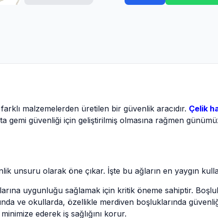
arklı malzemelerden üretilen bir güvenlik aracıdır.
Çelik h
çta gemi güvenliği için geliştirilmiş olmasına rağmen günüm
nlik unsuru olarak öne çıkar. İşte bu ağların en yaygın kullan
arına uygunluğu sağlamak için kritik öneme sahiptir. Boşlukl
da ve okullarda, özellikle merdiven boşluklarında güvenliği 
minimize ederek iş sağlığını korur.