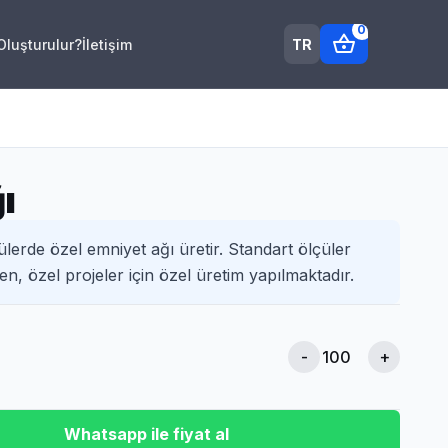
0
shopping_basket
TR
 Oluşturulur?
İletişim
ı
ülerde özel emniyet ağı üretir. Standart ölçüler
n, özel projeler için özel üretim yapılmaktadır.
-
+
Whatsapp ile fiyat al