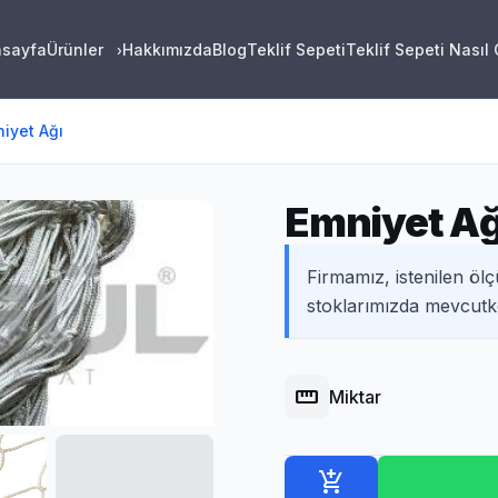
asayfa
Ürünler
Hakkımızda
Blog
Teklif Sepeti
Teklif Sepeti Nasıl
›
iyet Ağı
Emniyet Ağ
Firmamız, istenilen ölç
stoklarımızda mevcutke
straighten
Miktar
add_shopping_cart