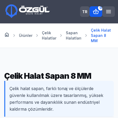
0
shopping_basket
menu
TR
Çelik Halat
Çelik
Sapan
home
Anasayfa
chevron_right
chevron_right
chevron_right
chevron_right
Ürünler
Sapan 8
Halatlar
Halatları
MM
Çelik Halat Sapan 8 MM
Çelik halat sapan, farklı tonaj ve ölçülerde
güvenle kullanılmak üzere tasarlanmış, yüksek
performans ve dayanıklılık sunan endüstriyel
kaldırma çözümleridir.