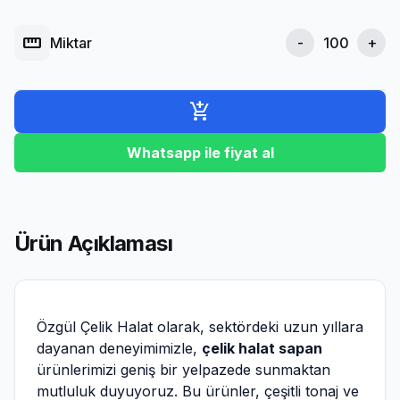
straighten
Miktar
-
+
add_shopping_cart
Whatsapp ile fiyat al
Ürün Açıklaması
Özgül Çelik Halat olarak, sektördeki uzun yıllara
dayanan deneyimimizle,
çelik halat sapan
ürünlerimizi geniş bir yelpazede sunmaktan
mutluluk duyuyoruz. Bu ürünler, çeşitli tonaj ve