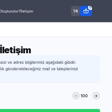
0
shopping_basket
TR
 Oluşturulur?
İletişim
İletişim
kezi ve adres bilgilerimiz aşağıdaki gibidir.
ık gönderebileceğiniz mail ve taleplerinizi
-
+