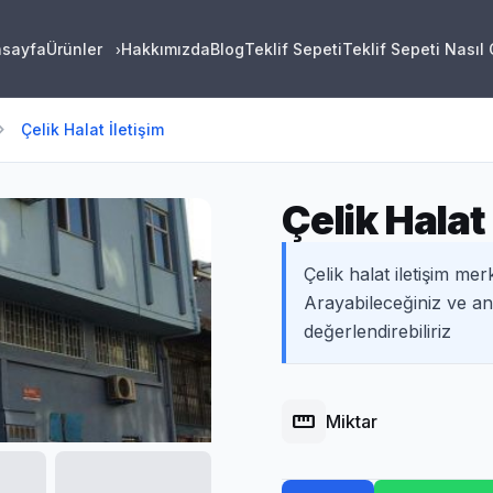
asayfa
Ürünler
Hakkımızda
Blog
Teklif Sepeti
Teklif Sepeti Nasıl
›
on_right
Çelik Halat İletişim
Çelik Halat 
Çelik halat iletişim mer
Arayabileceğiniz ve anl
değerlendirebiliriz
straighten
Miktar