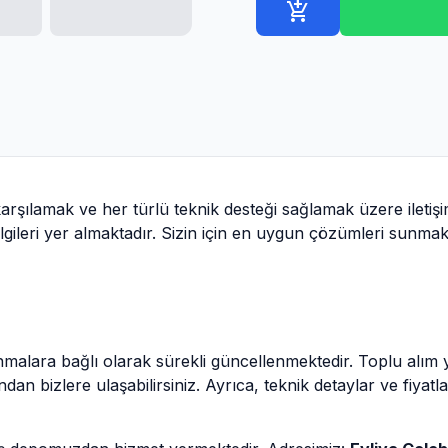
add_shopping_cart
 karşılamak ve her türlü teknik desteği sağlamak üzere iletiş
 bilgileri yer almaktadır. Sizin için en uygun çözümleri sunm
lanmalara bağlı olarak sürekli güncellenmektedir. Toplu alım
an bizlere ulaşabilirsiniz. Ayrıca, teknik detaylar ve fiyatlan