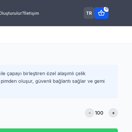
0
shopping_basket
TR
 Oluşturulur?
İletişim
 ile çapayı birleştiren özel alaşımlı çelik
pimden oluşur, güvenli bağlantı sağlar ve gemi
-
+