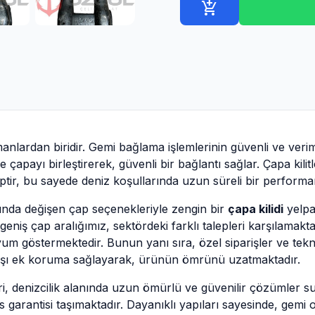
add_shopping_cart
manlardan biridir. Gemi bağlama işlemlerinin güvenli ve veriml
e çapayı birleştirerek, güvenli bir bağlantı sağlar. Çapa kil
iptir, bu sayede deniz koşullarında uzun süreli bir perform
ında değişen çap seçenekleriyle zengin bir
çapa kilidi
yelpa
iş çap aralığımız, sektördeki farklı talepleri karşılamaktad
uyum göstermektedir. Bunun yanı sıra, özel siparişler ve tekn
rşı ek koruma sağlayarak, ürünün ömrünü uzatmaktadır.
i, denizcilik alanında uzun ömürlü ve güvenilir çözümler sunm
garantisi taşımaktadır. Dayanıklı yapıları sayesinde, gem