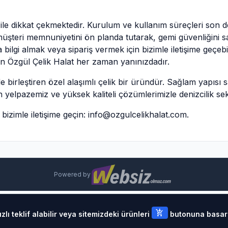
iği ile dikkat çekmektedir. Kurulum ve kullanım süreçleri son
üşteri memnuniyetini ön planda tutarak, gemi güvenliğini sa
 bilgi almak veya sipariş vermek için bizimle iletişime geçebi
çin Özgül Çelik Halat her zaman yanınızdadır.
kilde birleştiren özel alaşımlı çelik bir üründür. Sağlam yapı
ün yelpazemiz ve yüksek kaliteli çözümlerimizle denizcilik s
n bizimle iletişime geçin:
info@ozgulcelikhalat.com
.
Powered by
add_shopping_cart
lı teklif alabilir veya sitemizdeki ürünleri
butonuna basarak 