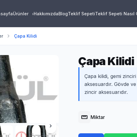
asayfa
Ürünler
Hakkımızda
Blog
Teklif Sepeti
Teklif Sepeti Nasıl
›
chevron_right
er
Çapa Kilidi
Çapa Kilidi
Çapa kilidi, gemi zinciri
aksesuardır. Gövde ve 
zincir aksesuarıdır.
straighten
Miktar
chevron_right