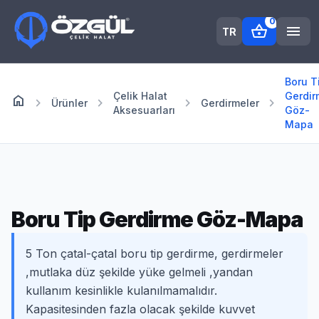
0
shopping_basket
menu
TR
Boru T
Çelik Halat
Gerdir
home
Anasayfa
chevron_right
chevron_right
chevron_right
chevron_right
Ürünler
Gerdirmeler
Aksesuarları
Göz-
Mapa
Boru Tip Gerdirme Göz-Mapa
5 Ton çatal-çatal boru tip gerdirme, gerdirmeler
,mutlaka düz şekilde yüke gelmeli ,yandan
kullanım kesinlikle kulanılmamalıdır.
Kapasitesinden fazla olacak şekilde kuvvet