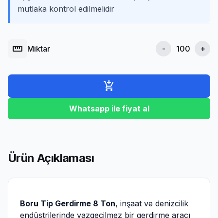
mutlaka kontrol edilmelidir
straighten
Miktar
-
+
add_shopping_cart
Whatsapp ile fiyat al
Ürün Açıklaması
Boru Tip Gerdirme 8 Ton
, inşaat ve denizcilik
endüstrilerinde vazgeçilmez bir gerdirme aracı