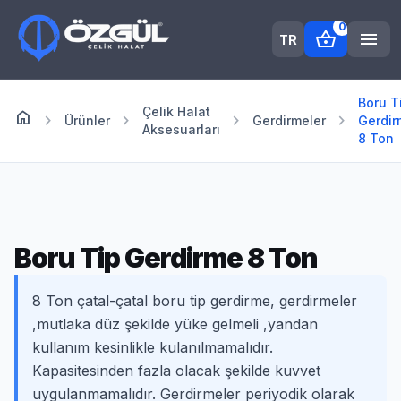
0
shopping_basket
menu
TR
Boru T
Çelik Halat
home
Anasayfa
chevron_right
chevron_right
chevron_right
chevron_right
Ürünler
Gerdirmeler
Gerdir
Aksesuarları
8 Ton
Boru Tip Gerdirme 8 Ton
8 Ton çatal-çatal boru tip gerdirme, gerdirmeler
,mutlaka düz şekilde yüke gelmeli ,yandan
kullanım kesinlikle kulanılmamalıdır.
Kapasitesinden fazla olacak şekilde kuvvet
uygulanmamalıdır. Gerdirmeler periyodik olarak