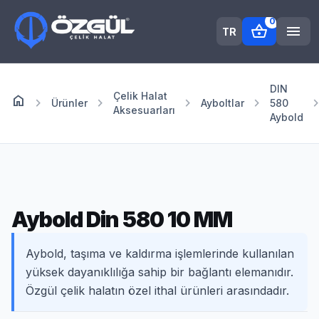
0
shopping_basket
menu
TR
DIN
Çelik Halat
home
Anasayfa
chevron_right
chevron_right
chevron_right
chevron_right
chevron_r
Ürünler
Ayboltlar
580
Aksesuarları
Aybold
Aybold Din 580 10 MM
Aybold, taşıma ve kaldırma işlemlerinde kullanılan
yüksek dayanıklılığa sahip bir bağlantı elemanıdır.
Özgül çelik halatın özel ithal ürünleri arasındadır.