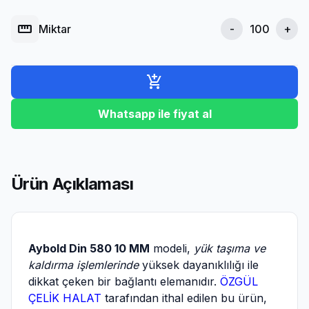
straighten
Miktar
-
+
add_shopping_cart
Whatsapp ile fiyat al
Ürün Açıklaması
Aybold Din 580 10 MM
modeli,
yük taşıma ve
kaldırma işlemlerinde
yüksek dayanıklılığı ile
dikkat çeken bir bağlantı elemanıdır.
ÖZGÜL
ÇELİK HALAT
tarafından ithal edilen bu ürün,