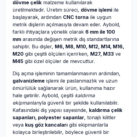
dövme çelik
malzeme kullanılarak
üretilmektedir. Üretim süreci,
dövme işlemi
ile
başlayarak, ardından
CNC torna
ile uygun
metrik dişlerin açılmasıyla devam eder. Aybold,
farklı ihtiyaçlara yönelik olarak
6 mm ile 100
mm
arasında değişen metrik diş standartlarına
sahiptir. Bu dişler,
M6, M8, M10, M12, M14, M16,
M20
gibi çeşitli ölçüleri içerirken,
M27, M33
ve
M45
gibi özel ölçüler de mevcuttur.
Diş açma işleminin tamamlanmasının ardından,
galvanizleme
işlemi ile paslanmazlık ve uzun
ömürlülük sağlanarak ürün, kullanıma hazır
hale getirilir. Aybold, çeşitli
kaldırma
ekipmanları
yla güvenli bir şekilde kullanılabilir.
Kafasındaki diş yapısı sayesinde,
kaldırma çelik
sapanları, polyester sapanlar
, tonajlı kilitler
veya
kuş göz kancaları
gibi ekipmanlarla
kolayca birleştirilebilir, böylece güvenli bir