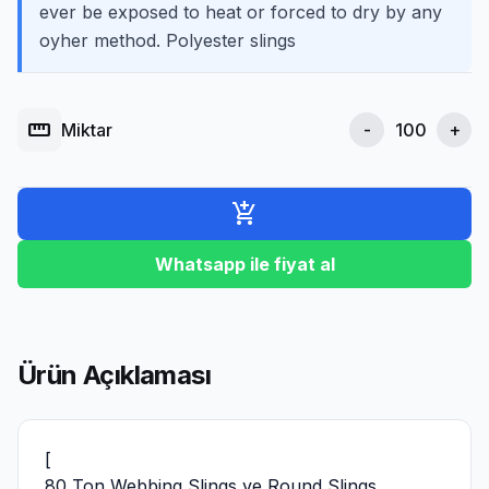
ever be exposed to heat or forced to dry by any
oyher method. Polyester slings
straighten
Miktar
-
+
add_shopping_cart
Whatsapp ile fiyat al
Ürün Açıklaması
[
80 Ton Webbing Slings ve Round Slings