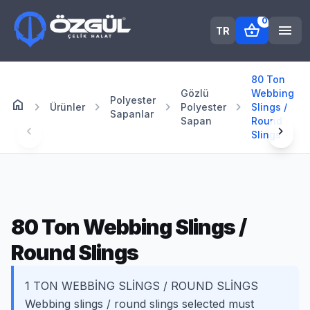
0
shopping_basket
menu
TR
80 Ton
Gözlü
Webbing
Polyester
home
Anasayfa
chevron_right
chevron_right
chevron_right
chevron_right
Ürünler
Polyester
Slings /
Sapanlar
Sapan
Round
chevron_left
chevron_right
Slings
80 Ton Webbing Slings /
Round Slings
1 TON WEBBİNG SLİNGS / ROUND SLİNGS
Webbing slings / round slings selected must