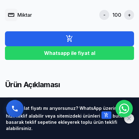
straighten
Miktar
-
+
add_shopping_cart
Whatsapp ile fiyat al
Ürün Açıklaması
Çelik halat fiyatı mı arıyorsunuz? WhatsApp üzerinden
8 mm
halat ucu saplama
,
gemi
ve
güverte
add_shopping_cart
hızlı teklif alabilir veya sitemizdeki ürünleri
butonuna
ekipmanları
arasında önemli bir yere sahiptir. Bu
basarak teklif sepetine ekleyerek toplu ürün teklifi
ürün, halat ucu aksesuarları kategorisinde yer
alabilirsiniz.
alan özel bir imalat olup, yüksek kaliteli çelikten