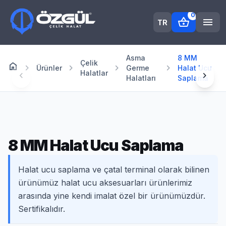
0
shopping_basket
menu
TR
Asma
8 MM
Çelik
home
Anasayfa
chevron_right
chevron_right
chevron_right
chevron_right
Ürünler
Germe
Halat Ucu
Halatlar
chevron_left
chevron_right
Halatları
Saplama
8 MM Halat Ucu Saplama
Halat ucu saplama ve çatal terminal olarak bilinen
ürünümüz halat ucu aksesuarları ürünlerimiz
arasında yine kendi imalat özel bir ürünümüzdür.
Sertifikalıdır.