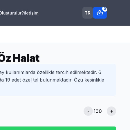
0
shopping_basket
TR
 Oluşturulur?
İletişim
Öz Halat
ey kullanımlarda özellikle tercih edilmektedir. 6
a 19 adet özel tel bulunmaktadır. Özü kesinlikle
-
+