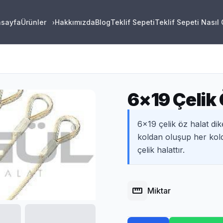
asayfa
Ürünler
Hakkımızda
Blog
Teklif Sepeti
Teklif Sepeti Nasıl
›
6×19 Çelik 
6×19 çelik öz halat dik
koldan oluşup her kold
çelik halattır.
straighten
Miktar