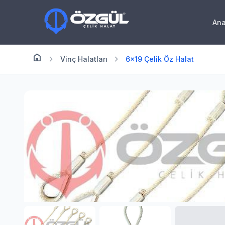
An
home
Anasayfa
chevron_right
chevron_right
Vinç Halatları
6×19 Çelik Öz Halat