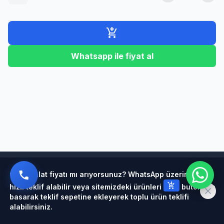
add_shopping_cart
Whatsapp ile fiyat al
Powered by
Çelik halat fiyatı mı arıyorsunuz? WhatsApp üzerinden
add_shopping_cart
hızlı teklif alabilir veya sitemizdeki ürünleri
butonuna
basarak teklif sepetine ekleyerek toplu ürün teklifi
alabilirsiniz.