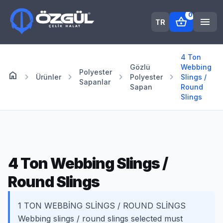
0
shopping_basket
menu
TR
4 Ton
Gözlü
Webbing
Polyester
home
Anasayfa
chevron_right
chevron_right
chevron_right
chevron_right
Ürünler
Polyester
Slings /
Sapanlar
Sapan
Round
Slings
4 Ton Webbing Slings /
Round Slings
1 TON WEBBİNG SLİNGS / ROUND SLİNGS
Webbing slings / round slings selected must