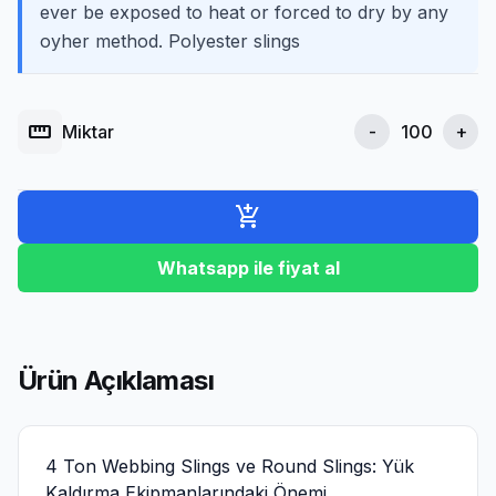
ever be exposed to heat or forced to dry by any
oyher method. Polyester slings
straighten
Miktar
-
+
add_shopping_cart
Whatsapp ile fiyat al
Ürün Açıklaması
4 Ton Webbing Slings ve Round Slings: Yük
Kaldırma Ekipmanlarındaki Önemi