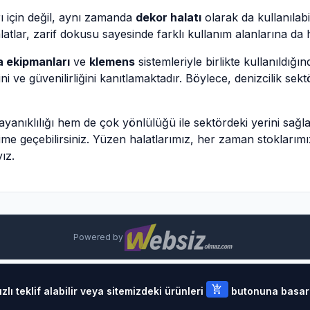
ı için değil, aynı zamanda
dekor halatı
olarak da kullanılabi
atlar, zarif dokusu sayesinde farklı kullanım alanlarına da h
a ekipmanları
ve
klemens
sistemleriyle birlikte kullanıldığ
ni ve güvenilirliğini kanıtlamaktadır. Böylece, denizcilik se
anıklılığı hem de çok yönlülüğü ile sektördeki yerini sağ
letişime geçebilirsiniz. Yüzen halatlarımız, her zaman stokları
ız.
Powered by
add_shopping_cart
lı teklif alabilir veya sitemizdeki ürünleri
butonuna basarak 