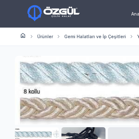
An
home
Anasayfa
chevron_right
chevron_right
chevron_right
Ürünler
Gemi Halatları ve İp Çeşitleri