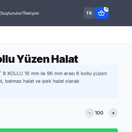
0
shopping_basket
TR
 Oluşturulur?
İletişim
llu Yüzen Halat
 KOLLU 16 mm ile 96 mm arası 8 kollu yüzen
at, batmaz halat ve ipek halat olarak
-
+