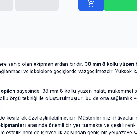
add_shopping_cart
ere sahip olan ekipmanlardan biridir.
38 mm 8 kollu yüzen 
bağlanması ve iskelelere geçişlerde vazgeçilmezdir. Yüksek ka
opilen
sayesinde, 38 mm 8 kollu yüzen halat, mükemmel s
kollu örgü tekniği ile oluşturulmuştur, bu da ona sağlamlık ve 
.
rde kesilerek özelleştirilebilmesidir. Müşterilerimiz, ihtiyaçlar
ekipmanları
arasında önemli bir yer tutmakta ve çeşitli renk
m estetik hem de işlevsellik açısından geniş bir yelpazeye sa