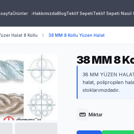
asayfa
Ürünler
Hakkımızda
Blog
Teklif Sepeti
Teklif Sepeti Nasıl
›
chevron_right
Yüzer Halat 8 Kollu
38 MM 8 Kollu Yüzen Halat
38 MM 8 Ko
38 MM YÜZEN HALAT 8
halat, polipropilen hal
stoklarımızdadır.
straighten
Miktar