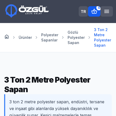
0
shopping_basket
menu
TR
3 Ton 2
Gözlü
Polyester
Metre
home
Anasayfa
chevron_right
chevron_right
chevron_right
chevron_right
Ürünler
Polyester
Sapanlar
Polyester
Sapan
Sapan
3 Ton 2 Metre Polyester
Sapan
3 ton 2 metre polyester sapan, endüstri, tersane
ve inşaat gibi alanlarda yüksek dayanıklılık ve
güvenlik sunar. Kesici malzemelerle temas