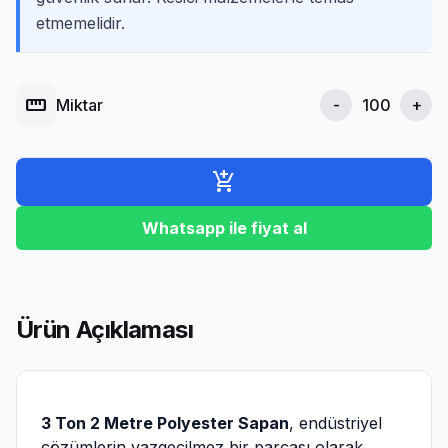
etmemelidir.
straighten
Miktar
-
+
add_shopping_cart
Whatsapp ile fiyat al
Ürün Açıklaması
3 Ton 2 Metre Polyester Sapan
, endüstriyel
çözümlerin vazgeçilmez bir parçası olarak,