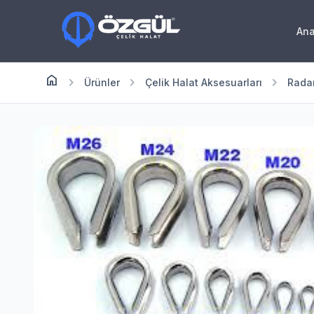
An
home
Anasayfa
chevron_right
chevron_right
chevron_right
Ürünler
Çelik Halat Aksesuarları
Rada