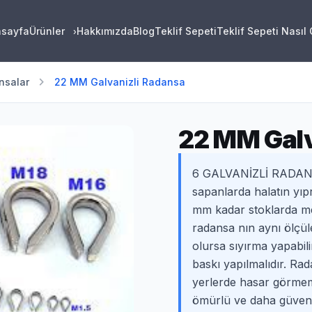
asayfa
Ürünler
Hakkımızda
Blog
Teklif Sepeti
Teklif Sepeti Nasıl
›
chevron_right
nsalar
22 MM Galvanizli Radansa
22 MM Galv
6 GALVANİZLİ RADANSA
sapanlarda halatın yıp
mm kadar stoklarda me
radansa nın aynı ölçül
olursa sıyırma yapabil
baskı yapılmalıdır. Rad
yerlerde hasar görmeme
ömürlü ve daha güvenli 