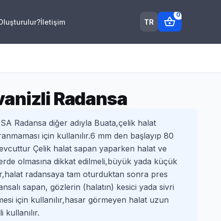
0
shopping_basket
TR
 Oluşturulur?
İletişim
anizli Radansa
 Radansa diğer adıyla Buata,çelik halat
ranmaması için kullanılır.6 mm den başlayıp 80
vcuttur Çelik halat sapan yaparken halat ve
erde olmasına dikkat edilmeli,büyük yada küçük
ir,halat radansaya tam oturduktan sonra pres
ansalı sapan, gözlerin (halatın) kesici yada sivri
si için kullanılır,hasar görmeyen halat uzun
kullanılır.