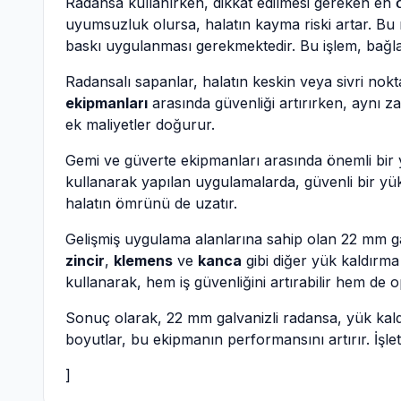
Radansa kullanırken, dikkat edilmesi gereken en 
uyumsuzluk olursa, halatın kayma riski artar. Bu
baskı uygulanması gerekmektedir. Bu işlem, bağla
Radansalı sapanlar, halatın keskin veya sivri no
ekipmanları
arasında güvenliği artırırken, aynı z
ek maliyetler doğurur.
Gemi ve güverte ekipmanları arasında önemli bir y
kullanarak yapılan uygulamalarda, güvenli bir yük
halatın ömrünü de uzatır.
Gelişmiş uygulama alanlarına sahip olan 22 mm galv
zincir
,
klemens
ve
kanca
gibi diğer yük kaldırma 
kullanarak, hem iş güvenliğini artırabilir hem de op
Sonuç olarak, 22 mm galvanizli radansa, yük kald
boyutlar, bu ekipmanın performansını artırır. İşle
]