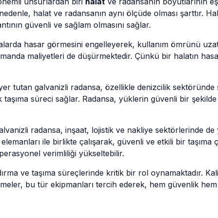
önemli unsurlardan biri
halat
ve radansanın boyutlarının eş
 nedenle, halat ve radansanın aynı ölçüde olması şarttır. 
ntının güvenli ve sağlam olmasını sağlar.
ktalarda hasar görmesini engelleyerek, kullanım ömrünü uza
amanda maliyetleri de düşürmektedir. Çünkü bir halatın hasar
er tutan galvanizli radansa, özellikle denizcilik sektöründe
 taşıma süreci sağlar. Radansa, yüklerin güvenli bir şekilde
anizli radansa, inşaat, lojistik ve nakliye sektörlerinde de
elemanları ile birlikte çalışarak, güvenli ve etkili bir taşım
erasyonel verimliliği yükseltebilir.
ırma ve taşıma süreçlerinde kritik bir rol oynamaktadır. Ka
tmeler, bu tür ekipmanları tercih ederek, hem güvenlik hem d