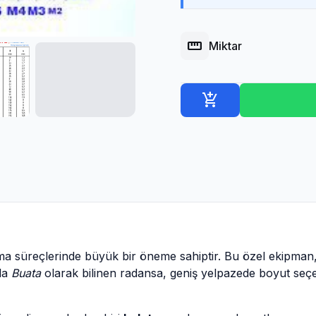
straighten
Miktar
add_shopping_cart
ıma süreçlerinde büyük bir öneme sahiptir. Bu özel ekipman,
yla
Buata
olarak bilinen radansa, geniş yelpazede boyut seç