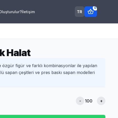
0
shopping_basket
TR
 Oluşturulur?
İletişim
k Halat
e özgür figür ve farklı kombinasyonlar ile yapılan
ülü sapan çeşitleri ve pres baskı sapan modelleri
-
+