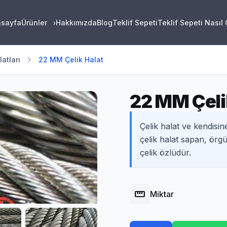
asayfa
Ürünler
Hakkımızda
Blog
Teklif Sepeti
Teklif Sepeti Nasıl
›
chevron_right
atları
22 MM Çelik Halat
22 MM Çeli
Çelik halat ve kendisin
çelik halat sapan, örg
çelik özlüdür.
straighten
Miktar