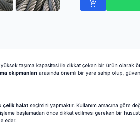
add_shopping_cart
 yüksek taşıma kapasitesi ile dikkat çeken bir ürün olarak ö
rma ekipmanları
arasında önemli bir yere sahip olup, güvenli 
ru
çelik halat
seçimini yapmaktır. Kullanım amacına göre değiş
, işleme başlamadan önce dikkat edilmesi gereken bir husustu
ze eder.