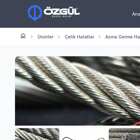
An
home
Anasayfa
chevron_right
chevron_right
chevron_right
Ürünler
Çelik Halatlar
Asma Germe Hal