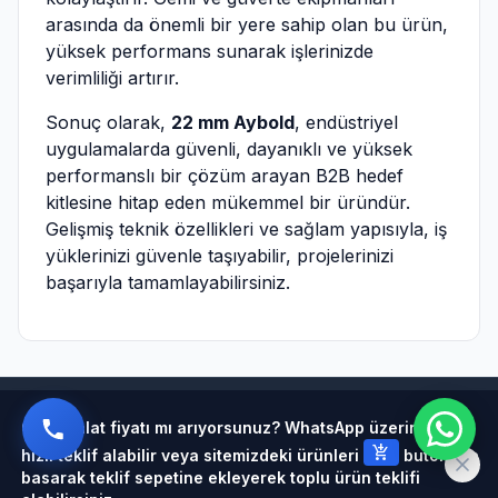
arasında da önemli bir yere sahip olan bu ürün,
yüksek performans sunarak işlerinizde
verimliliği artırır.
Sonuç olarak,
22 mm Aybold
, endüstriyel
uygulamalarda güvenli, dayanıklı ve yüksek
performanslı bir çözüm arayan B2B hedef
kitlesine hitap eden mükemmel bir üründür.
Gelişmiş teknik özellikleri ve sağlam yapısıyla, iş
yüklerinizi güvenle taşıyabilir, projelerinizi
başarıyla tamamlayabilirsiniz.
Powered by
Çelik halat fiyatı mı arıyorsunuz? WhatsApp üzerinden
add_shopping_cart
hızlı teklif alabilir veya sitemizdeki ürünleri
butonuna
basarak teklif sepetine ekleyerek toplu ürün teklifi