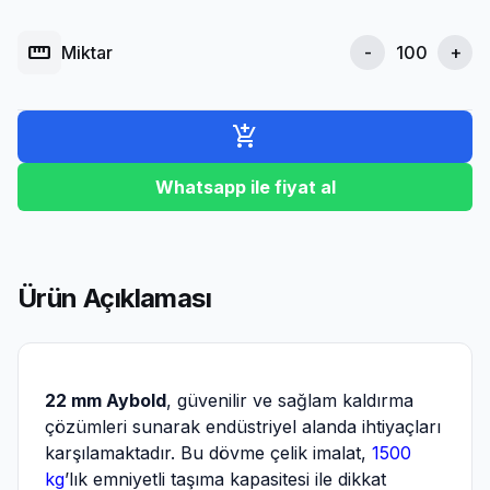
straighten
Miktar
-
+
add_shopping_cart
Whatsapp ile fiyat al
Ürün Açıklaması
22 mm Aybold
, güvenilir ve sağlam kaldırma
çözümleri sunarak endüstriyel alanda ihtiyaçları
karşılamaktadır. Bu dövme çelik imalat,
1500
kg
’lık emniyetli taşıma kapasitesi ile dikkat