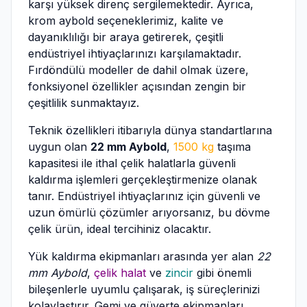
karşı yüksek direnç sergilemektedir. Ayrıca,
krom aybold seçeneklerimiz, kalite ve
dayanıklılığı bir araya getirerek, çeşitli
endüstriyel ihtiyaçlarınızı karşılamaktadır.
Fırdöndülü modeller de dahil olmak üzere,
fonksiyonel özellikler açısından zengin bir
çeşitlilik sunmaktayız.
Teknik özellikleri itibarıyla dünya standartlarına
uygun olan
22 mm Aybold
,
1500 kg
taşıma
kapasitesi ile ithal çelik halatlarla güvenli
kaldırma işlemleri gerçekleştirmenize olanak
tanır. Endüstriyel ihtiyaçlarınız için güvenli ve
uzun ömürlü çözümler arıyorsanız, bu dövme
çelik ürün, ideal tercihiniz olacaktır.
Yük kaldırma ekipmanları arasında yer alan
22
mm Aybold
,
çelik halat
ve
zincir
gibi önemli
bileşenlerle uyumlu çalışarak, iş süreçlerinizi
kolaylaştırır. Gemi ve güverte ekipmanları