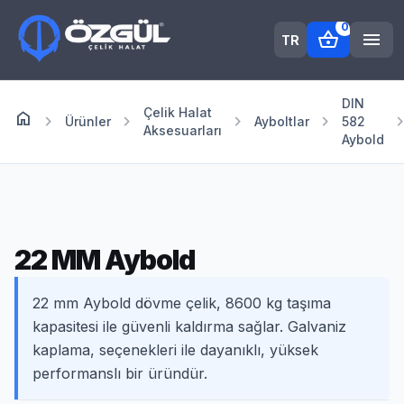
0
shopping_basket
menu
TR
DIN
Çelik Halat
home
Anasayfa
chevron_right
chevron_right
chevron_right
chevron_right
chevron_r
Ürünler
Ayboltlar
582
Aksesuarları
Aybold
22 MM Aybold
22 mm Aybold dövme çelik, 8600 kg taşıma
kapasitesi ile güvenli kaldırma sağlar. Galvaniz
kaplama, seçenekleri ile dayanıklı, yüksek
performanslı bir üründür.