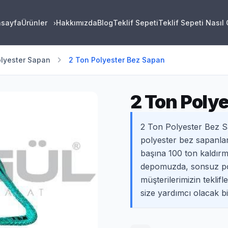
asayfa
Ürünler
Hakkımızda
Blog
Teklif Sepeti
Teklif Sepeti Nasıl
›
chevron_right
lyester Sapan
2 Ton Polyester Bez Sapan
2 Ton Poly
2 Ton Polyester Bez S
polyester bez sapanlar
başına 100 ton kaldırm
depomuzda, sonsuz poly
müşterilerimizin teklif
size yardımcı olacak bil