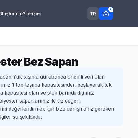
0
shopping_basket
TR
 Oluşturulur?
İletişim
ester Bez Sapan
apan Yük taşıma gurubunda önemli yeri olan
ımız 1 ton taşıma kapasitesinden başlayarak tek
a kapasitesi olan ve stok barındırdığımız
ester sapanlarımız ile siz değerli
lerini değerlendirmek için bize danışmanız gereken
giler şu şekildedir.