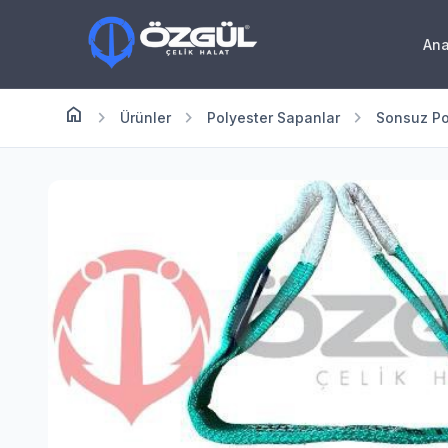
An
home
Anasayfa
chevron_right
chevron_right
chevron_right
Ürünler
Polyester Sapanlar
Sonsuz Po