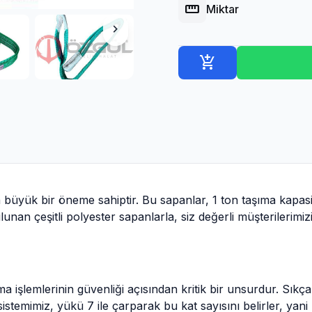
straighten
Miktar
chevron_right
add_shopping_cart
a büyük bir öneme sahiptir. Bu sapanlar, 1 ton taşıma kapas
lunan çeşitli polyester sapanlarla, siz değerli müşterilerim
ma işlemlerinin güvenliği açısından kritik bir unsurdur. Sık
istemimiz, yükü 7 ile çarparak bu kat sayısını belirler, yani 