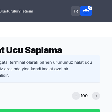
0
shopping_basket
TR
 Oluşturulur?
İletişim
t Ucu Saplama
çatal terminal olarak bilinen ürünümüz halat ucu
z arasında yine kendi imalat özel bir
ıdır.
-
+