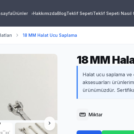
asayfa
Ürünler
Hakkımızda
Blog
Teklif Sepeti
Teklif Sepeti Nasıl
›
chevron_right
atları
18 MM Halat Ucu Saplama
18 MM Hala
Halat ucu saplama ve 
aksesuarları ürünlerimi
ürünümüzdür. Sertifikal
straighten
Miktar
chevron_right