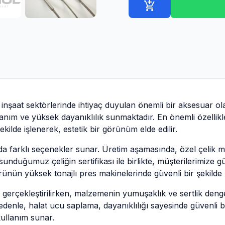
add_shopping_cart
 ve inşaat sektörlerinde ihtiyaç duyulan önemli bir aksesuar 
lanım ve yüksek dayanıklılık sunmaktadır. En önemli özellikl
kilde işlenerek, estetik bir görünüm elde edilir.
da farklı seçenekler sunar. Üretim aşamasında, özel çelik m
, sunduğumuz çeliğin sertifikası ile birlikte, müşterilerimiz
 ürünün yüksek tonajlı pres makinelerinde güvenli bir şekilde
i gerçekleştirilirken, malzemenin yumuşaklık ve sertlik denge
nedenle, halat ucu saplama, dayanıklılığı sayesinde güvenli bi
kullanım sunar.