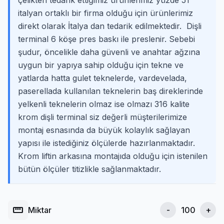
çelikten tedarik ettiğimiz ürünlerimiz yüzde 51
italyan ortaklı bir firma olduğu için ürünlerimiz
direkt olarak İtalya dan tedarik edilmektedir. Dişli
terminal 6 köşe pres baskı ile preslenir. Sebebi
şudur, öncelikle daha güvenli ve anahtar ağzına
uygun bir yapıya sahip olduğu için tekne ve
yatlarda hatta gulet teknelerde, vardevelada,
paserellada kullanılan teknelerin baş direklerinde
yelkenli teknelerin olmaz ise olmazı 316 kalite
krom dişli terminal siz değerli müşterilerimize
montaj esnasında da büyük kolaylık sağlayan
yapısı ile istediğiniz ölçülerde hazırlanmaktadır.
Krom liftin arkasına montajıda olduğu için istenilen
bütün ölçüler titizlikle sağlanmaktadır.
straighten
Miktar
-
+