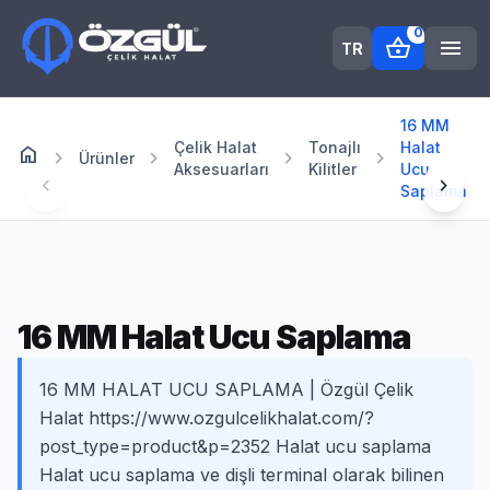
0
shopping_basket
menu
TR
16 MM
Çelik Halat
Tonajlı
Halat
home
Anasayfa
chevron_right
chevron_right
chevron_right
chevron_right
Ürünler
Aksesuarları
Kilitler
Ucu
chevron_left
chevron_right
Saplama
16 MM Halat Ucu Saplama
16 MM HALAT UCU SAPLAMA | Özgül Çelik
Halat https://www.ozgulcelikhalat.com/?
post_type=product&p=2352 Halat ucu saplama
Halat ucu saplama ve dişli terminal olarak bilinen