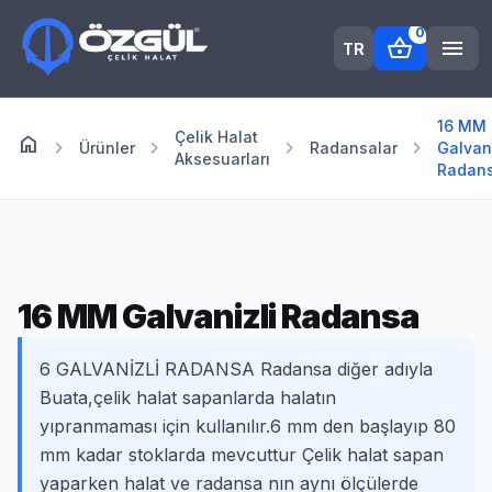
0
shopping_basket
menu
TR
16 MM
Çelik Halat
home
Anasayfa
chevron_right
chevron_right
chevron_right
chevron_right
Ürünler
Radansalar
Galvani
Aksesuarları
Radan
16 MM Galvanizli Radansa
6 GALVANİZLİ RADANSA Radansa diğer adıyla
Buata,çelik halat sapanlarda halatın
yıpranmaması için kullanılır.6 mm den başlayıp 80
mm kadar stoklarda mevcuttur Çelik halat sapan
yaparken halat ve radansa nın aynı ölçülerde