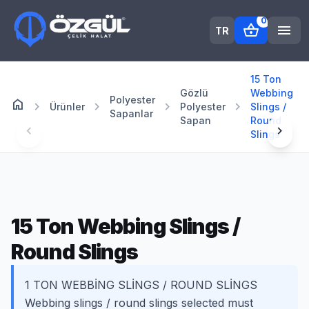
0
shopping_basket
menu
TR
15 Ton
Gözlü
Webbing
Polyester
home
Anasayfa
chevron_right
chevron_right
chevron_right
chevron_right
Ürünler
Polyester
Slings /
Sapanlar
Sapan
Round
chevron_left
chevron_right
Slings
15 Ton Webbing Slings /
Round Slings
1 TON WEBBİNG SLİNGS / ROUND SLİNGS
Webbing slings / round slings selected must